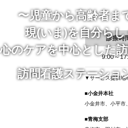
〜児童から高齢者ま
現(いま)を自分らし
診療時
心のケアを中心とした訪
9:00～17
訪問看護ステーショ
▼サービス提供地
■
小金井本社
小金井市、小平市
■
青梅支部