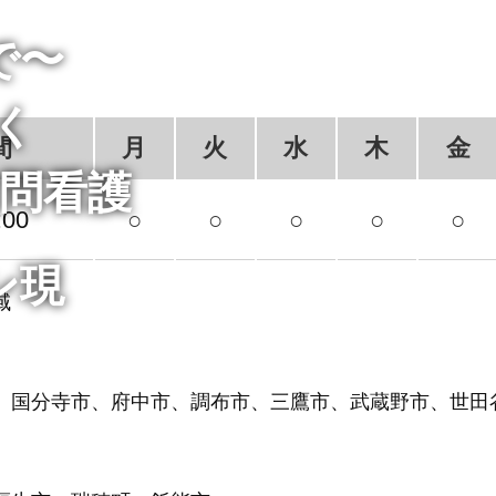
で〜
く
間
月
火
水
木
金
問看護
:00
○
○
○
○
○
ン現
域
、国分寺市、府中市、調布市、三鷹市、武蔵野市、世田