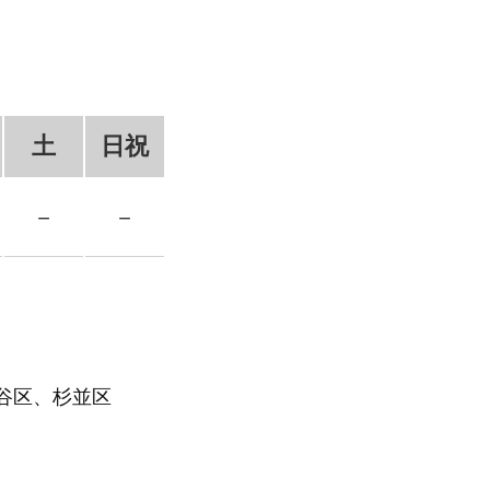
土
日祝
－
－
谷区、杉並区