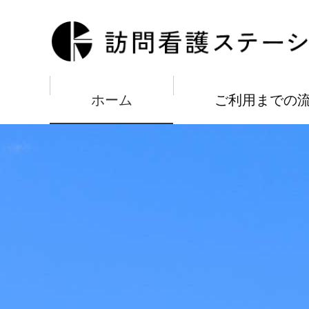
メ
イ
訪問看護ステーション現
ン
コ
ン
テ
ン
ツ
ホーム
ご利用までの